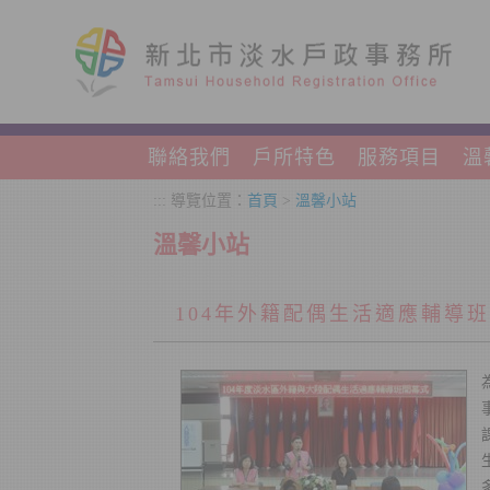
跳到主要內容區塊
聯絡我們
戶所特色
服務項目
溫
:::
導覽位置：
首頁
>
溫馨小站
溫馨小站
104年外籍配偶生活適應輔導班