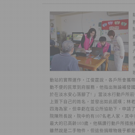
動站的實際運作，江俊霆說，各戶所會攜
動不便的民眾到府服務，他指出無論補發國
於在淡水安心落腳了! 」當淡水行動戶所
上簽下自己的姓名，並發出如此感嘆；林
四海為家，但幸虧在區公所協助下，申請了
院陳所長說，院中約有107名老人家，其中
最大的已高齡103歲，他稱讚行動戶所措
雖然說是二手物件，但這些捐贈物幾乎都