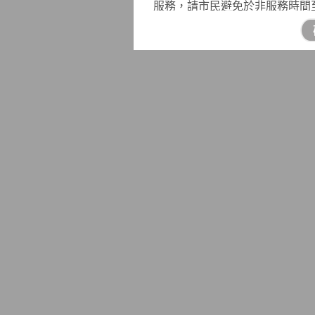
服務，請市民避免於非服務時間
婚登記需求之民眾，建議可於結
辦理結婚登記，並指定結婚登記
★
本市配合內政部逐年增加開放
並推廣使用自然人憑證線上申辦
（網址為
https://www.ris.gov.tw/ap
內政部戶政司全球資訊網
（網址為
https://www.ris.gov.tw/ap
或致電戶政事務所先行預約申辦
★
戶政事務所不會以電話語音或
戶政
語音或簡訊通知，或自稱戶
政事務所查證或撥打165反詐騙
★
身心障礙者權利公約（CRPD）
★有申請戶籍謄本需求之民眾可
戶籍謄本。