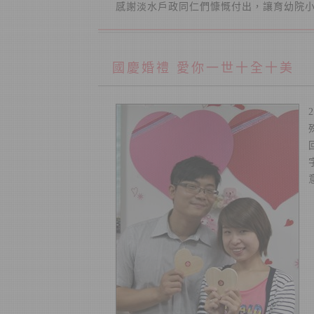
感謝淡水戶政同仁們慷慨付出，讓育幼院
國慶婚禮 愛你一世十全十美